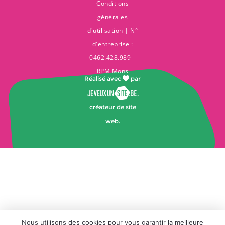
Conditions
générales
d'utilisation
| N°
d'entreprise :
0462.428.989 –
RPM Mons
Réalisé avec
par
,
créateur de site
web
.
Nous utilisons des cookies pour vous garantir la meilleure