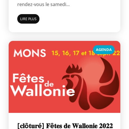
rendez-vous le samedi...
LIRE PLUS
AGENDA
[𝐜𝐥ô𝐭𝐮𝐫é] 𝐅ê𝐭𝐞𝐬 𝐝𝐞 𝐖𝐚𝐥𝐥𝐨𝐧𝐢𝐞 𝟐𝟎𝟐𝟐