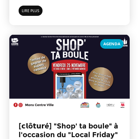
LIRE PLUS
AGENDA
[𝗰𝗹ô𝘁𝘂𝗿é] "Shop' ta boule" à
l'occasion du "Local Friday"