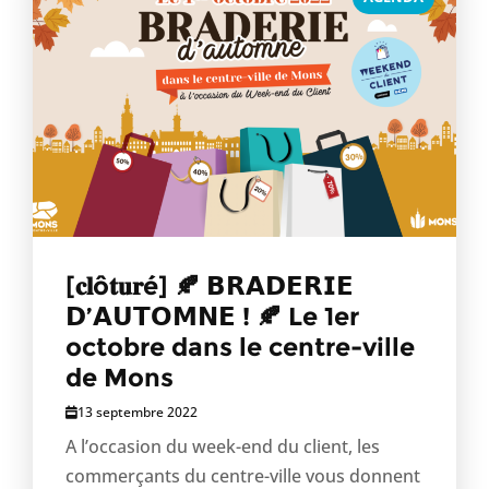
[𝐜𝐥ô𝐭𝐮𝐫é] 🍂 𝗕𝗥𝗔𝗗𝗘𝗥𝗜𝗘
𝗗’𝗔𝗨𝗧𝗢𝗠𝗡𝗘 ! 🍂 Le 1er
octobre dans le centre-ville
de Mons
13 septembre 2022
A l’occasion du week-end du client, les
commerçants du centre-ville vous donnent