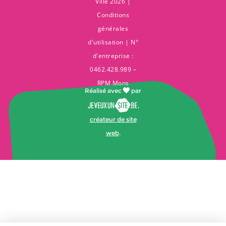
Ville 2026 |
Conditions
générales
d'utilisation
| N°
d'entreprise :
0462.428.989 –
RPM Mons
Réalisé avec
par
,
créateur de site
web
.