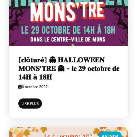
[𝐜𝐥ô𝐭𝐮𝐫é] 👻 𝐇𝐀𝐋𝐋𝐎𝐖𝐄𝐄𝐍
𝐌𝐎𝐍𝐒'𝐓𝐑𝐄 👻 - 𝐥𝐞 𝟐𝟗 𝐨𝐜𝐭𝐨𝐛𝐫𝐞 𝐝𝐞
𝟏𝟒𝐇 à 𝟏𝟖𝐇
6 octobre 2022
LIRE PLUS
AGENDA