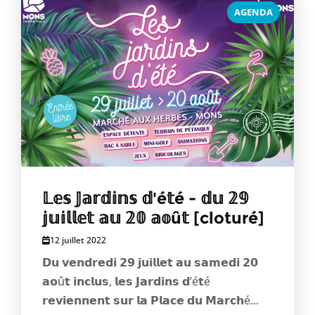
AGENDA
𝕃𝕖𝕤 𝕁𝕒𝕣𝕕𝕚𝕟𝕤 𝕕'é𝕥é - 𝕕𝕦 𝟚𝟡
𝕛𝕦𝕚𝕝𝕝𝕖𝕥 𝕒𝕦 𝟚𝟘 𝕒𝕠û𝕥 [cloturé]
12 juillet 2022
𝗗𝘂 𝘃𝗲𝗻𝗱𝗿𝗲𝗱𝗶 𝟮𝟵 𝗷𝘂𝗶𝗹𝗹𝗲𝘁 𝗮𝘂 𝘀𝗮𝗺𝗲𝗱𝗶 𝟮𝟬
𝗮𝗼û𝘁 𝗶𝗻𝗰𝗹𝘂𝘀, 𝗹𝗲𝘀 𝗝𝗮𝗿𝗱𝗶𝗻𝘀 𝗱’é𝘁é
𝗿𝗲𝘃𝗶𝗲𝗻𝗻𝗲𝗻𝘁 𝘀𝘂𝗿 𝗹𝗮 𝗣𝗹𝗮𝗰𝗲 𝗱𝘂 𝗠𝗮𝗿𝗰𝗵é...