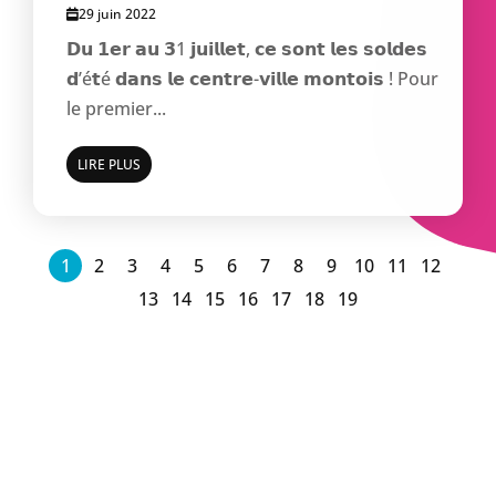
29 juin 2022
𝗗𝘂 𝟭𝗲𝗿 𝗮𝘂 𝟯1 𝗷𝘂𝗶𝗹𝗹𝗲𝘁, 𝗰𝗲 𝘀𝗼𝗻𝘁 𝗹𝗲𝘀 𝘀𝗼𝗹𝗱𝗲𝘀
𝗱’é𝘁é 𝗱𝗮𝗻𝘀 𝗹𝗲 𝗰𝗲𝗻𝘁𝗿𝗲-𝘃𝗶𝗹𝗹𝗲 𝗺𝗼𝗻𝘁𝗼𝗶𝘀 ! Pour
le premier...
LIRE PLUS
1
2
3
4
5
6
7
8
9
10
11
12
13
14
15
16
17
18
19