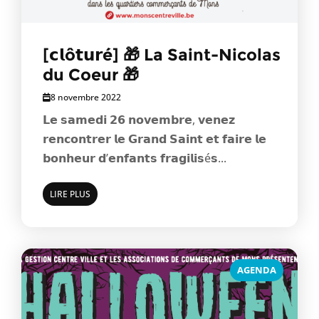
[𝗰𝗹ô𝘁𝘂𝗿é] 🎁 La Saint-Nicolas
du Coeur 🎁
8 novembre 2022
𝗟𝗲 𝘀𝗮𝗺𝗲𝗱𝗶 𝟮𝟲 𝗻𝗼𝘃𝗲𝗺𝗯𝗿𝗲, 𝘃𝗲𝗻𝗲𝘇
𝗿𝗲𝗻𝗰𝗼𝗻𝘁𝗿𝗲𝗿 𝗹𝗲 𝗚𝗿𝗮𝗻𝗱 𝗦𝗮𝗶𝗻𝘁 𝗲𝘁 𝗳𝗮𝗶𝗿𝗲 𝗹𝗲
𝗯𝗼𝗻𝗵𝗲𝘂𝗿 𝗱’𝗲𝗻𝗳𝗮𝗻𝘁𝘀 𝗳𝗿𝗮𝗴𝗶𝗹𝗶𝘀é𝘀...
LIRE PLUS
AGENDA