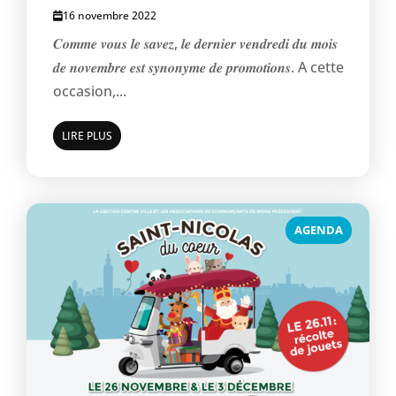
16 novembre 2022
𝑪𝒐𝒎𝒎𝒆 𝒗𝒐𝒖𝒔 𝒍𝒆 𝒔𝒂𝒗𝒆𝒛, 𝒍𝒆 𝒅𝒆𝒓𝒏𝒊𝒆𝒓 𝒗𝒆𝒏𝒅𝒓𝒆𝒅𝒊 𝒅𝒖 𝒎𝒐𝒊𝒔
𝒅𝒆 𝒏𝒐𝒗𝒆𝒎𝒃𝒓𝒆 𝒆𝒔𝒕 𝒔𝒚𝒏𝒐𝒏𝒚𝒎𝒆 𝒅𝒆 𝒑𝒓𝒐𝒎𝒐𝒕𝒊𝒐𝒏𝒔. A cette
occasion,...
LIRE PLUS
AGENDA