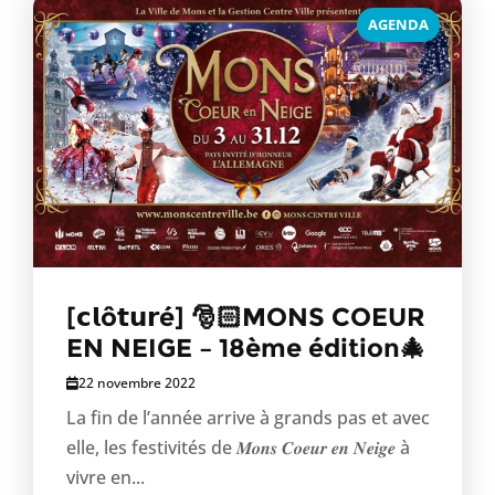
AGENDA
[𝗰𝗹ô𝘁𝘂𝗿é] 🎅🏻MONS COEUR
EN NEIGE – 18ème édition🎄
22 novembre 2022
La fin de l’année arrive à grands pas et avec
elle, les festivités de 𝑴𝒐𝒏𝒔 𝑪𝒐𝒆𝒖𝒓 𝒆𝒏 𝑵𝒆𝒊𝒈𝒆 à
vivre en...