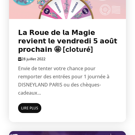
𝗟𝗮 𝗥𝗼𝘂𝗲 𝗱𝗲 𝗹𝗮 𝗠𝗮𝗴𝗶𝗲
𝗿𝗲𝘃𝗶𝗲𝗻𝘁 𝗹𝗲 𝘃𝗲𝗻𝗱𝗿𝗲𝗱𝗶 𝟱 𝗮𝗼û𝘁
𝗽𝗿𝗼𝗰𝗵𝗮𝗶𝗻 🤩 [cloturé]
28 juillet 2022
Envie de tenter votre chance pour
remporter des entrées pour 1 journée à
DISNEYLAND PARIS ou des chèques-
cadeaux...
LIRE PLUS