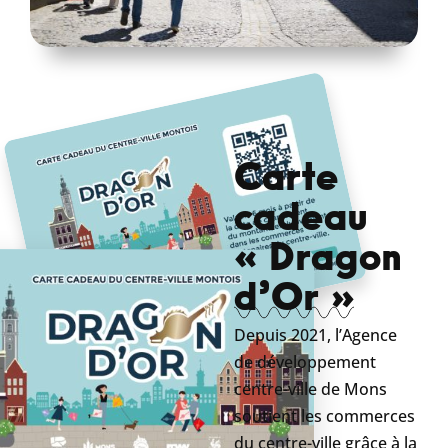
Carte
cadeau
« Dragon
d’Or »
Depuis 2021, l’Agence
de développement
centre-ville de Mons
soutient les commerces
du centre-ville grâce à la