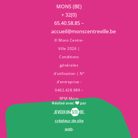
MONS (BE)
+ 32(0)
65.40.58.85 –
accueil@monscentreville.be
© Mons Centre-
Ville 2026 |
Conditions
générales
d'utilisation
| N°
d'entreprise :
0462.428.989 –
RPM Mons
Réalisé avec
par
,
créateur de site
web
.