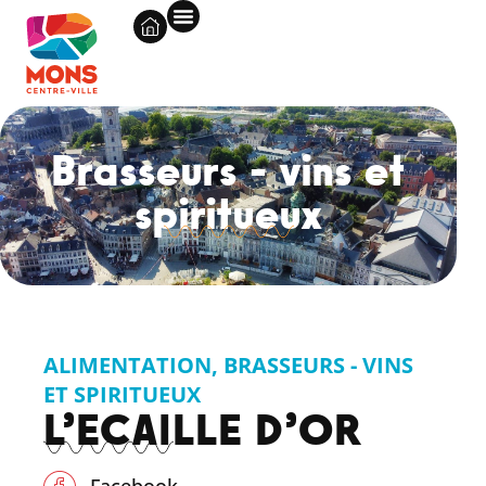
Brasseurs - vins et
spiritueux
ALIMENTATION
,
BRASSEURS - VINS
ET SPIRITUEUX
L’ECAILLE D’OR