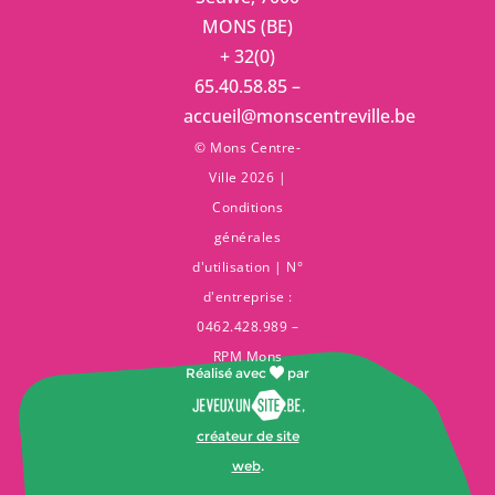
MONS (BE)
+ 32(0)
65.40.58.85 –
accueil@monscentreville.be
© Mons Centre-
Ville 2026 |
Conditions
générales
d'utilisation
| N°
d'entreprise :
0462.428.989 –
RPM Mons
Réalisé avec
par
,
créateur de site
web
.