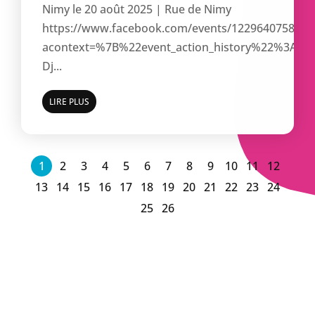
Nimy le 20 août 2025 | Rue de Nimy
https://www.facebook.com/events/1229640758491
acontext=%7B%22event_action_history%22%3A
Dj...
LIRE PLUS
1
2
3
4
5
6
7
8
9
10
11
12
13
14
15
16
17
18
19
20
21
22
23
24
25
26