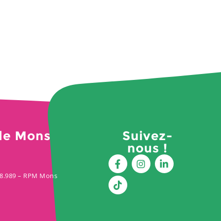
de Mons
Suivez-
nous !
428.989 – RPM Mons