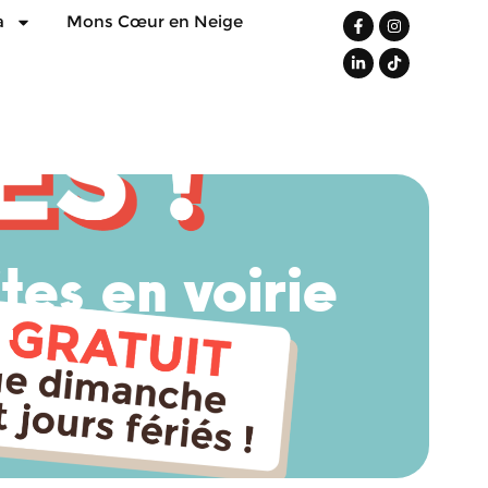
a
Mons Cœur en Neige
tes en voirie
5