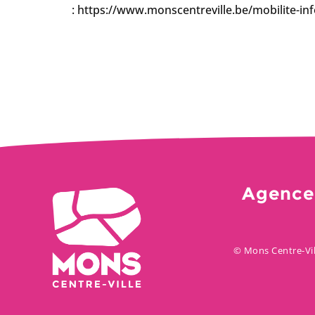
:
https://www.monscentreville.be/mobilite-inf
Agence
© Mons Centre-Vil