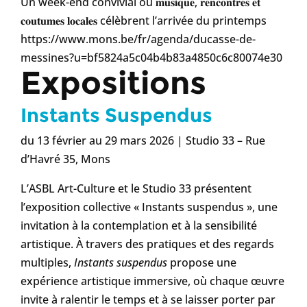
Un week-end convivial où 𝐦𝐮𝐬𝐢𝐪𝐮𝐞, 𝐫𝐞𝐧𝐜𝐨𝐧𝐭𝐫𝐞𝐬 𝐞𝐭
𝐜𝐨𝐮𝐭𝐮𝐦𝐞𝐬 𝐥𝐨𝐜𝐚𝐥𝐞𝐬 célèbrent l’arrivée du printemps
https://www.mons.be/fr/agenda/ducasse-de-
messines?u=bf5824a5c04b4b83a4850c6c80074e30
Expositions
Instants Suspendus
du 13 février au 29 mars 2026 | Studio 33 – Rue
d’Havré 35, Mons
L’ASBL Art-Culture et le Studio 33 présentent
l’exposition collective « Instants suspendus », une
invitation à la contemplation et à la sensibilité
artistique. À travers des pratiques et des regards
multiples,
Instants suspendus
propose une
expérience artistique immersive, où chaque œuvre
invite à ralentir le temps et à se laisser porter par