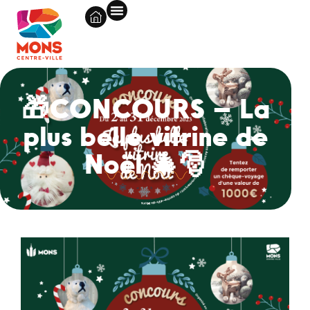
🎁CONCOURS – La
plus belle vitrine de
Noël 🎄🎅