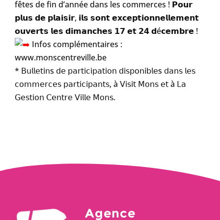
fêtes de fin d’année dans les commerces ! 𝗣𝗼𝘂𝗿
𝗽𝗹𝘂𝘀 𝗱𝗲 𝗽𝗹𝗮𝗶𝘀𝗶𝗿, 𝗶𝗹𝘀 𝘀𝗼𝗻𝘁 𝗲𝘅𝗰𝗲𝗽𝘁𝗶𝗼𝗻𝗻𝗲𝗹𝗹𝗲𝗺𝗲𝗻𝘁
𝗼𝘂𝘃𝗲𝗿𝘁𝘀 𝗹𝗲𝘀 𝗱𝗶𝗺𝗮𝗻𝗰𝗵𝗲𝘀 𝟭𝟳 𝗲𝘁 𝟮𝟰 𝗱é𝗰𝗲𝗺𝗯𝗿𝗲 !
Infos complémentaires :
www.monscentreville.be
* 𝖡𝗎𝗅𝗅𝖾𝗍𝗂𝗇s 𝖽𝖾 𝗉𝖺𝗋𝗍𝗂𝖼𝗂𝗉𝖺𝗍𝗂𝗈𝗇 𝖽𝗂𝗌𝗉𝗈𝗇𝗂𝖻𝗅𝖾s 𝖽𝖺𝗇𝗌 𝗅𝖾𝗌
𝖼𝗈𝗆𝗆𝖾𝗋𝖼𝖾𝗌 𝗉𝖺𝗋𝗍𝗂𝖼𝗂𝗉𝖺𝗇𝗍𝗌, à 𝖵𝗂𝗌𝗂𝗍 𝖬𝗈𝗇𝗌 𝖾𝗍 à 𝖫𝖺
𝖦𝖾𝗌𝗍𝗂𝗈𝗇 𝖢𝖾𝗇𝗍𝗋𝖾 𝖵𝗂𝗅𝗅𝖾 𝖬𝗈𝗇𝗌.
Agence