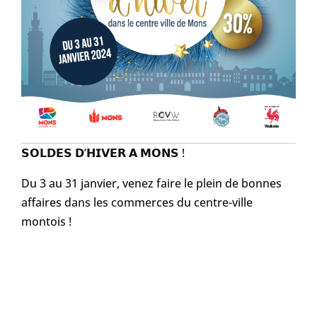
𝗦𝗢𝗟𝗗𝗘𝗦 𝗗’𝗛𝗜𝗩𝗘𝗥 𝗔 𝗠𝗢𝗡𝗦 !
Du 3 au 31 janvier, venez faire le plein de bonnes
affaires dans les commerces du centre-ville
montois !