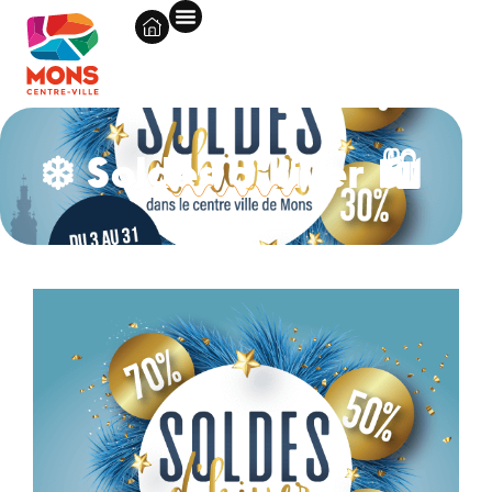
❄️ Soldes d’hiver 🛍️