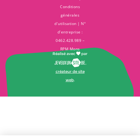
Conditions
générales
d'utilisation
| N°
d'entreprise :
0462.428.989 –
RPM Mons
Réalisé avec
par
,
créateur de site
web
.