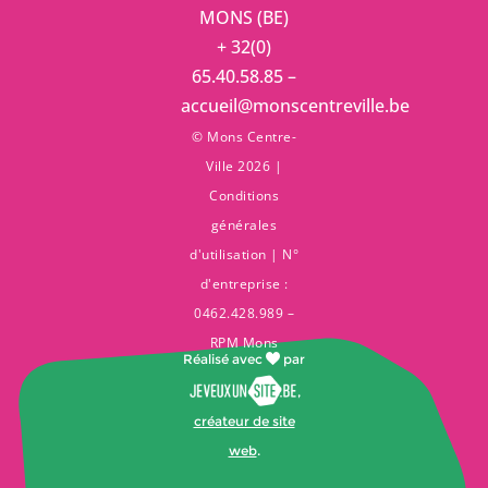
MONS (BE)
+ 32(0)
65.40.58.85 –
accueil@monscentreville.be
© Mons Centre-
Ville 2026 |
Conditions
générales
d'utilisation
| N°
d'entreprise :
0462.428.989 –
RPM Mons
Réalisé avec
par
,
créateur de site
web
.