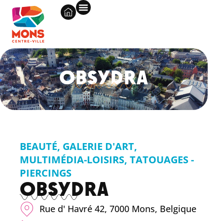
OBSYDRA
BEAUTÉ
,
GALERIE D'ART
,
MULTIMÉDIA-LOISIRS
,
TATOUAGES -
PIERCINGS
OBSYDRA
Rue d' Havré 42, 7000 Mons, Belgique