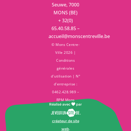
Seuwe, 7000
MONS (BE)
+ 32(0)
65.40.58.85 –
accueil@monscentreville.be
© Mons Centre-
Ville 2026 |
Conditions
générales
d'utilisation
| N°
d'entreprise :
0462.428.989 –
RPM Mons
Réalisé avec
par
,
créateur de site
web
.