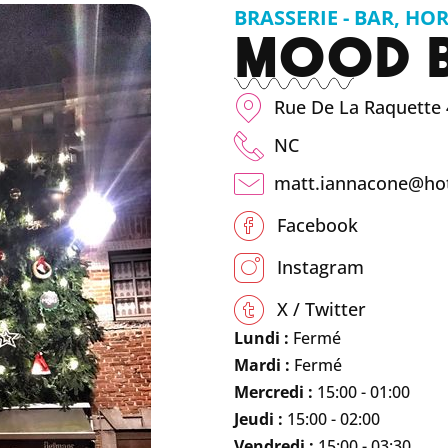
BRASSERIE - BAR
,
HOR
MOOD 
Rue De La Raquette 
NC
matt.iannacone@ho
Facebook
Instagram
X / Twitter
Lundi :
Fermé
Mardi :
Fermé
Mercredi :
15:00 - 01:00
Jeudi :
15:00 - 02:00
Vendredi :
15:00 - 03:30