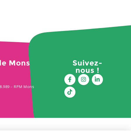
de Mons
Suivez-
nous !
428.989 – RPM Mons