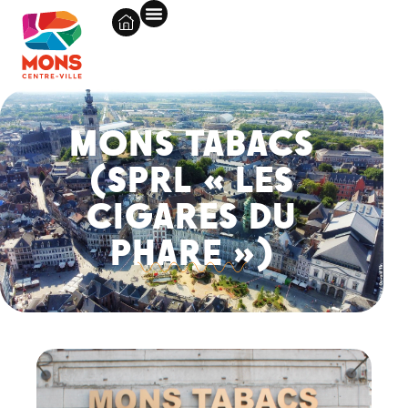
MONS TABACS
(SPRL « LES
CIGARES DU
PHARE »)