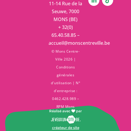
11-14 Rue de la
Seuwe, 7000
MONS (BE)
+ 32(0)
65.40.58.85 –
accueil@monscentreville.be
© Mons Centre-
Ville 2026 |
Conditions
générales
d'utilisation
| N°
d'entreprise :
0462.428.989 –
RPM Mons
Réalisé avec
par
,
créateur de site