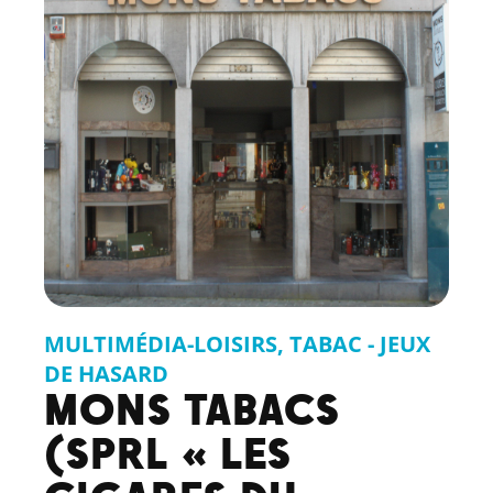
MULTIMÉDIA-LOISIRS
,
TABAC - JEUX
DE HASARD
MONS TABACS
(SPRL « LES