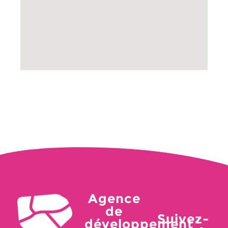
Agence
de
Suivez-
développement