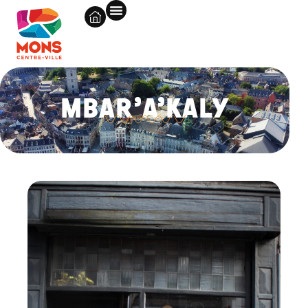
MBAR’A’KALY