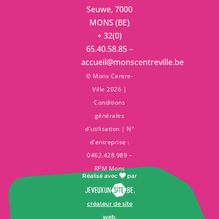
Seuwe, 7000
MONS (BE)
+ 32(0)
65.40.58.85 –
accueil@monscentreville.be
© Mons Centre-
Ville 2026 |
Conditions
générales
d'utilisation
| N°
d'entreprise :
0462.428.989 –
RPM Mons
Réalisé avec
par
,
créateur de site
web
.