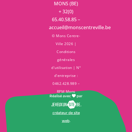
MONS (BE)
+ 32(0)
65.40.58.85 –
accueil@monscentreville.be
© Mons Centre-
Ville 2026 |
Conditions
générales
d'utilisation
| N°
d'entreprise :
0462.428.989 –
RPM Mons
Réalisé avec
par
,
créateur de site
web
.