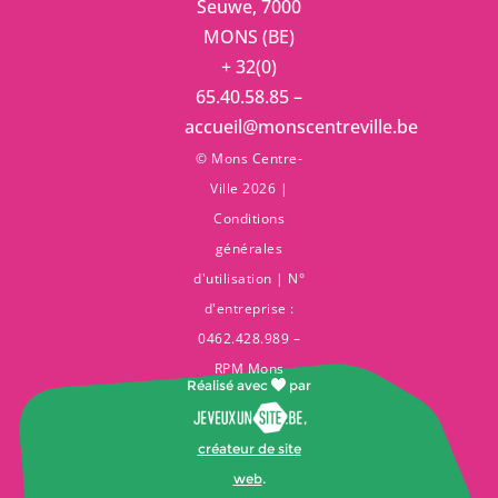
Seuwe, 7000
MONS (BE)
+ 32(0)
65.40.58.85 –
accueil@monscentreville.be
© Mons Centre-
Ville 2026 |
Conditions
générales
d'utilisation
| N°
d'entreprise :
0462.428.989 –
RPM Mons
Réalisé avec
par
,
créateur de site
web
.