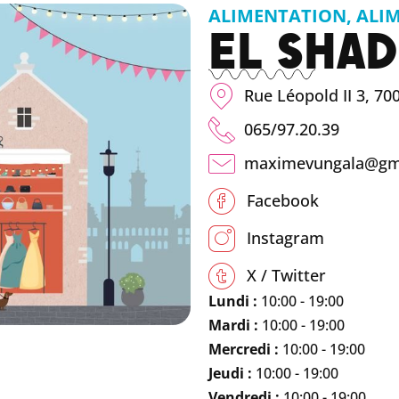
ALIMENTATION
,
ALIM
EL SHAD
Rue Léopold II 3, 7
065/97.20.39
maximevungala@gm
Facebook
Instagram
X / Twitter
Lundi :
10:00 - 19:00
Mardi :
10:00 - 19:00
Mercredi :
10:00 - 19:00
Jeudi :
10:00 - 19:00
Vendredi :
10:00 - 19:00