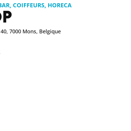
 BAR
,
COIFFEURS
,
HORECA
OP
40, 7000 Mons, Belgique
e