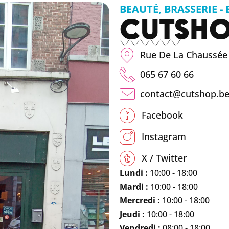
BEAUTÉ
,
BRASSERIE -
CUTSH
Rue De La Chaussée 
065 67 60 66
contact@cutshop.b
Facebook
Instagram
X / Twitter
Lundi :
10:00 - 18:00
Mardi :
10:00 - 18:00
Mercredi :
10:00 - 18:00
Jeudi :
10:00 - 18:00
Vendredi :
08:00 - 18:00