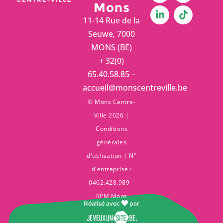
Mons
11-14 Rue de la
Seuwe, 7000
MONS (BE)
+ 32(0)
65.40.58.85 –
accueil@monscentreville.be
© Mons Centre-
Ville 2026 |
Conditions
générales
d'utilisation
| N°
d'entreprise :
0462.428.989 –
RPM Mons
Réalisé avec
par
,