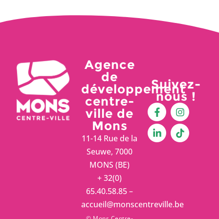
Agence
de
Suivez-
développement
nous !
centre-
ville de
Mons
11-14 Rue de la
Seuwe, 7000
MONS (BE)
+ 32(0)
65.40.58.85 –
accueil@monscentreville.be
© Mons Centre-