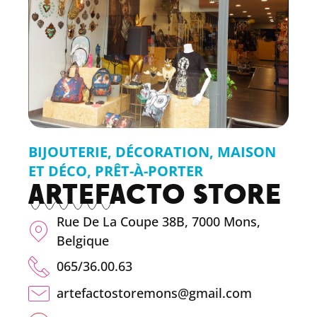
BIJOUTERIE
,
DÉCORATION
,
MAISON
ET DÉCO
,
PRÊT-À-PORTER
ARTEFACTO STORE
Rue De La Coupe 38B, 7000 Mons,
Belgique
065/36.00.63
artefactostoremons@gmail.com