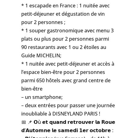
* 1 escapade en France : 1 nuitée avec
petit-déjeuner et dégustation de vin
pour 2 personnes ;
* 1 souper gastronomique avec menu 3
plats ou plus pour 2 personnes parmi
90 restaurants avec 1 ou 2 étoiles au
Guide MICHELIN;
* 1 nuitée avec petit-déjeuner et accès à
l’espace bien-être pour 2 personnes
parmi 650 hôtels avec grand centre de
bien-être
– un smartphone;
– deux entrées pour passer une journée
inoubliable à DISNEYLAND PARIS !
📅 📌 𝗢ù 𝗲𝘁 𝗾𝘂𝗮𝗻𝗱 𝗿𝗲𝘁𝗿𝗼𝘂𝘃𝗲𝗿 𝗹𝗮 𝗥𝗼𝘂𝗲
𝗱’𝗔𝘂𝘁𝗼𝗺𝗻𝗲 𝗹𝗲 𝘀𝗮𝗺𝗲𝗱𝗶 𝟭𝗲𝗿 𝗼𝗰𝘁𝗼𝗯𝗿𝗲 :