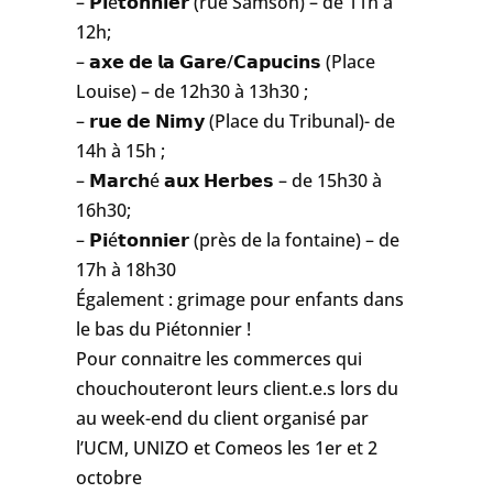
– 𝗣𝗶é𝘁𝗼𝗻𝗻𝗶𝗲𝗿 (rue Samson) – de 11h à
12h;
– 𝗮𝘅𝗲 𝗱𝗲 𝗹𝗮 𝗚𝗮𝗿𝗲/𝗖𝗮𝗽𝘂𝗰𝗶𝗻𝘀 (Place
Louise) – de 12h30 à 13h30 ;
– 𝗿𝘂𝗲 𝗱𝗲 𝗡𝗶𝗺𝘆 (Place du Tribunal)- de
14h à 15h ;
– 𝗠𝗮𝗿𝗰𝗵é 𝗮𝘂𝘅 𝗛𝗲𝗿𝗯𝗲𝘀 – de 15h30 à
16h30;
– 𝗣𝗶é𝘁𝗼𝗻𝗻𝗶𝗲𝗿 (près de la fontaine) – de
17h à 18h30
Également : grimage pour enfants dans
le bas du Piétonnier !
Pour connaitre les commerces qui
chouchouteront leurs client.e.s lors du
au week-end du client organisé par
l’UCM, UNIZO et Comeos les 1er et 2
octobre