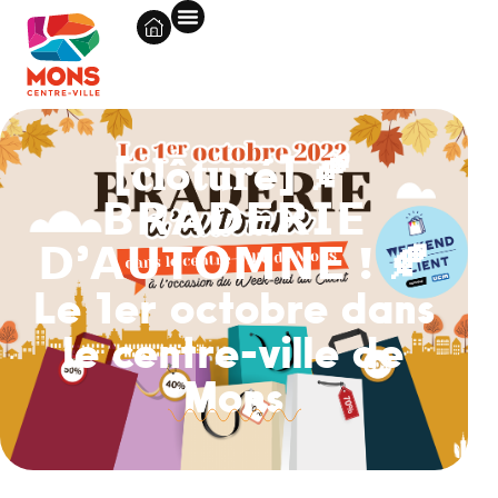
[𝐜𝐥ô𝐭𝐮𝐫é] 🍂
𝗕𝗥𝗔𝗗𝗘𝗥𝗜𝗘
𝗗’𝗔𝗨𝗧𝗢𝗠𝗡𝗘 ! 🍂
Le 1er octobre dans
le centre-ville de
Mons